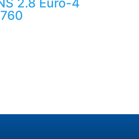
S 2.8 Еuro-4
760